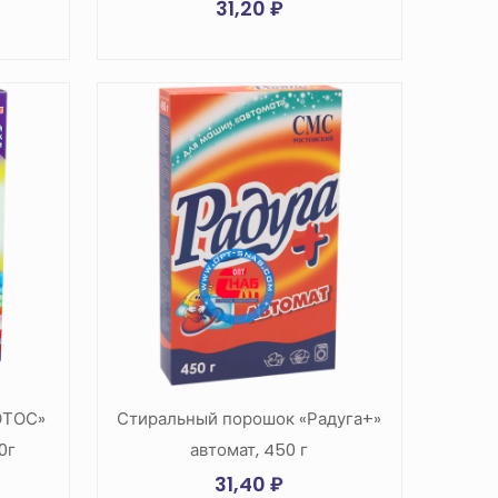
31,20
₽
ОТОС»
Стиральный порошок «Радуга+»
0г
автомат, 450 г
31,40
₽