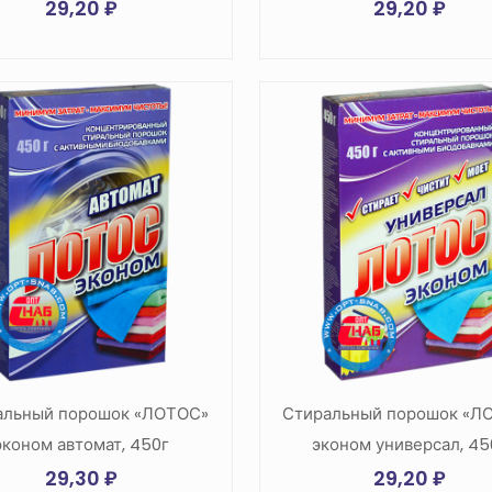
29,20
₽
29,20
₽
альный порошок «ЛОТОС»
Стиральный порошок «Л
эконом автомат, 450г
эконом универсал, 45
29,30
₽
29,20
₽