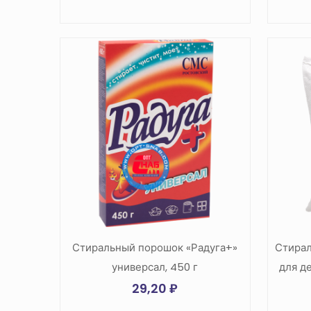
Стиральный порошок «Радуга+»
Стира
универсал, 450 г
для д
29,20
₽