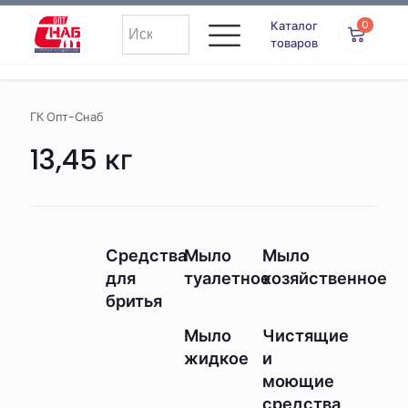
Каталог
0
товаров
ГК Опт-Снаб
13,45 кг
Средства
Мыло
Мыло
для
туалетное
хозяйственное
бритья
Мыло
Чистящие
жидкое
и
моющие
средства