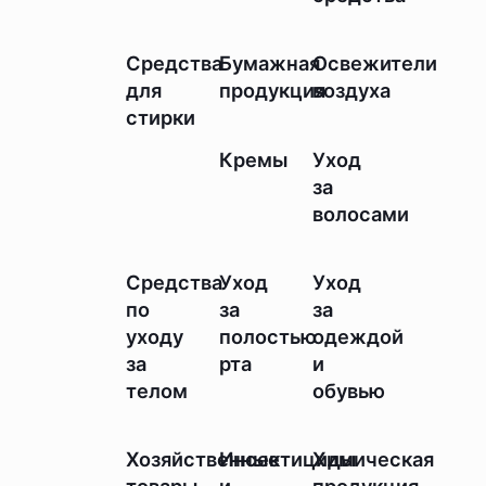
Средства
Бумажная
Освежители
для
продукция
воздуха
стирки
Кремы
Уход
за
волосами
Средства
Уход
Уход
по
за
за
уходу
полостью
одеждой
за
рта
и
телом
обувью
Хозяйственные
Инсектициды
Химическая